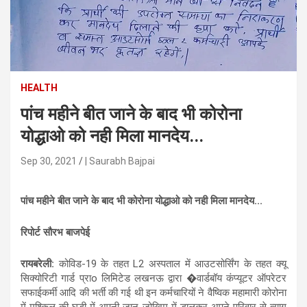
n
t
e
n
t
HEALTH
पांच महीने बीत जाने के बाद भी कोरोना
योद्धाओ को नही मिला मानदेय...
Sep 30, 2021
| Saurabh Bajpai
पांच महीने बीत जाने के बाद भी कोरोना योद्धाओ को नही मिला मानदेय...
रिपोर्ट सौरभ बाजपेई
रायबरेली:
कोविड-19 के तहत L2 अस्पताल में आउटसोर्सिंग के तहत क्यू
सिक्योरिटी गार्ड प्राo लिमिटेड लखनऊ द्वारा �वार्डबॉय कंप्यूटर ऑपरेटर
सफाईकर्मी आदि की भर्ती की गई थी इन कर्मचारियों ने वैष्विक महामारी कोरोना
में मुश्किल की घड़ी में अपनी जान जोखिम में डालकर अपने परिवार से त्याग