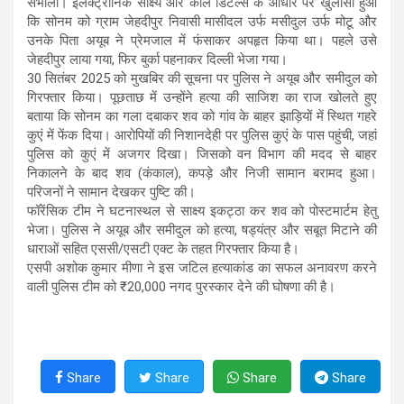
संभाली। इलेक्ट्रॉनिक साक्ष्य और कॉल डिटेल्स के आधार पर खुलासा हुआ
कि सोनम को ग्राम जेहदीपुर निवासी मासीदल उर्फ मसीदुल उर्फ मोटू और
उनके पिता अयूब ने प्रेमजाल में फंसाकर अपहृत किया था। पहले उसे
जेहदीपुर लाया गया, फिर बुर्का पहनाकर दिल्ली भेजा गया।
30 सितंबर 2025 को मुखबिर की सूचना पर पुलिस ने अयूब और समीदुल को
गिरफ्तार किया। पूछताछ में उन्होंने हत्या की साजिश का राज खोलते हुए
बताया कि सोनम का गला दबाकर शव को गांव के बाहर झाड़ियों में स्थित गहरे
कुएं में फेंक दिया। आरोपियों की निशानदेही पर पुलिस कुएं के पास पहुंची, जहां
पुलिस को कुएं में अजगर दिखा। जिसको वन विभाग की मदद से बाहर
निकालने के बाद शव (कंकाल), कपड़े और निजी सामान बरामद हुआ।
परिजनों ने सामान देखकर पुष्टि की।
फॉरेंसिक टीम ने घटनास्थल से साक्ष्य इकट्ठा कर शव को पोस्टमार्टम हेतु
भेजा। पुलिस ने अयूब और समीदुल को हत्या, षड्यंत्र और सबूत मिटाने की
धाराओं सहित एससी/एसटी एक्ट के तहत गिरफ्तार किया है।
एसपी अशोक कुमार मीणा ने इस जटिल हत्याकांड का सफल अनावरण करने
वाली पुलिस टीम को ₹20,000 नगद पुरस्कार देने की घोषणा की है।
Share
Share
Share
Share