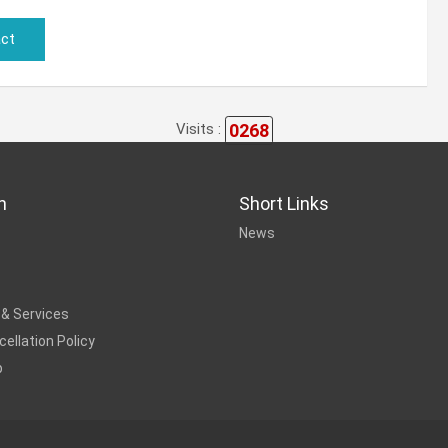
ct
0268
Visits :
n
Short Links
News
 & Services
ellation Policy
p