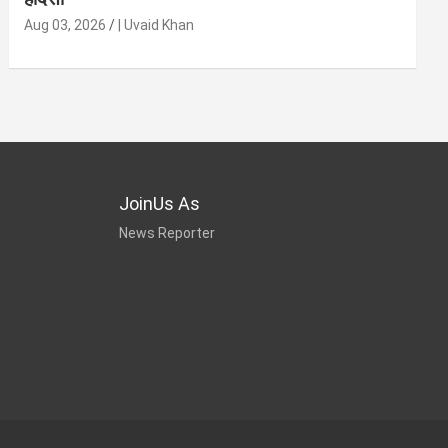
Aug 03, 2026
| Uvaid Khan
JoinUs As
News Reporter