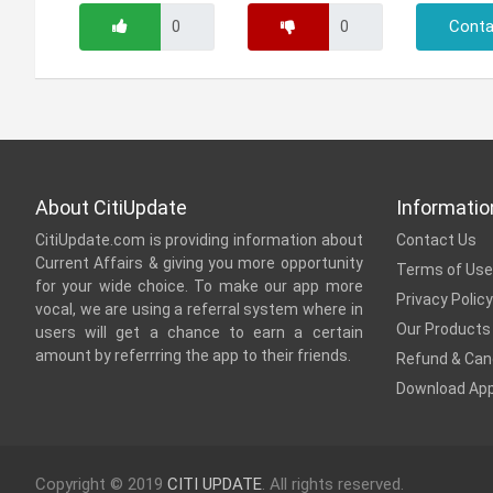
Conta
About CitiUpdate
Informatio
CitiUpdate.com is providing information about
Contact Us
Current Affairs & giving you more opportunity
Terms of Use
for your wide choice. To make our app more
Privacy Policy
vocal, we are using a referral system where in
Our Products
users will get a chance to earn a certain
amount by referrring the app to their friends.
Refund & Canc
Download Ap
Copyright © 2019
CITI UPDATE
. All rights reserved.