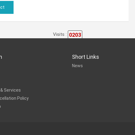
ct
0203
Visits :
n
Short Links
News
 & Services
ellation Policy
p